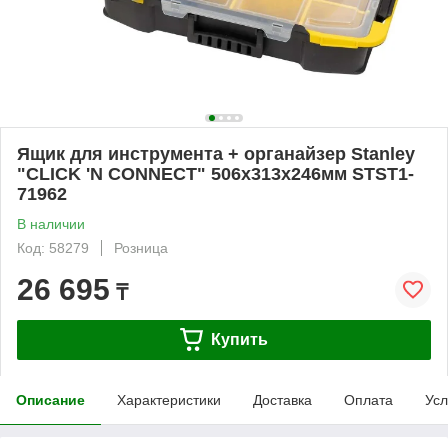
Ящик для инструмента + органайзер Stanley
"CLICK 'N CONNECT" 506х313х246мм STST1-
71962
В наличии
Код: 58279
Розница
26 695
₸
Купить
Описание
Характеристики
Доставка
Оплата
Усл