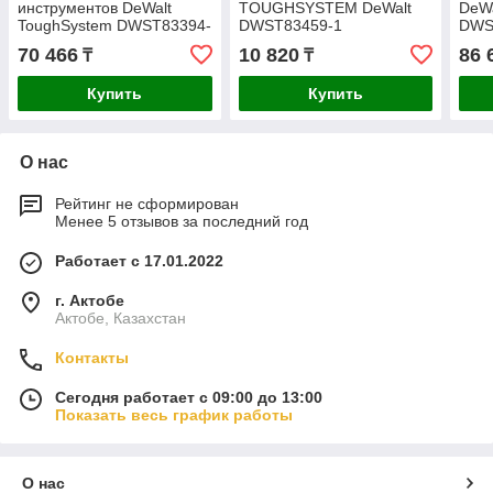
инструментов DeWalt
TOUGHSYSTEM DeWalt
DeW
ToughSystem DWST83394-
DWST83459-1
DWS
1
70 466
10 820
86 
₸
₸
Купить
Купить
О нас
Рейтинг не сформирован
Менее 5 отзывов за последний год
Работает с 17.01.2022
г. Актобе
Актобе, Казахстан
Контакты
Сегодня работает с 09:00 до 13:00
Показать весь график работы
О нас