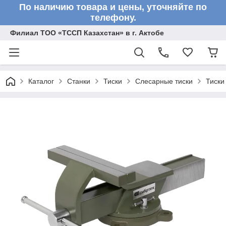
По наличию товара и цены, уточняйте по
телефону.
Филиал ТОО «ТССП Казахстан» в г. Актобе
Каталог
Станки
Тиски
Слесарные тиски
Тиски