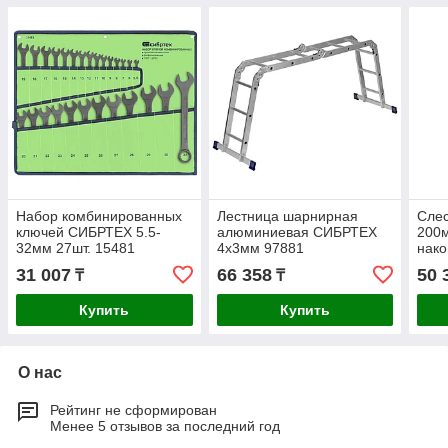
Набор комбинированных
Лестница шарнирная
Сле
ключей СИБРТЕХ 5.5-
алюминиевая СИБРТЕХ
200м
32мм 27шт. 15481
4х3мм 97881
нако
31 007
66 358
50 
₸
₸
Купить
Купить
О нас
Рейтинг не сформирован
Менее 5 отзывов за последний год