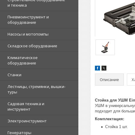
и техника
Пневмоинструмент и
оборудование
Насосы и мотопомпы
Складское оборудование
Климатическое
оборудование
Станки
Описание
Х
Лестницы, стремянки, вышки-
туры
Стойка для УШМ Einh
Садовая техника и
УШМ в универсальную
инструмент
подходит для больш
Комплектация:
Электроинструмент
Стойка 1 шт.
Генераторы