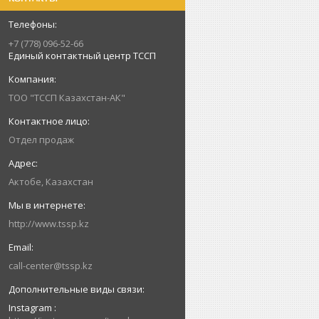
+7 (778) 096-52-66
Единый контактный центр ТССП
ТОО "ТССП Казахстан-АК"
Отдел продаж
Актобе, Казахстан
http://www.tssp.kz
call-center@tssp.kz
Instagram