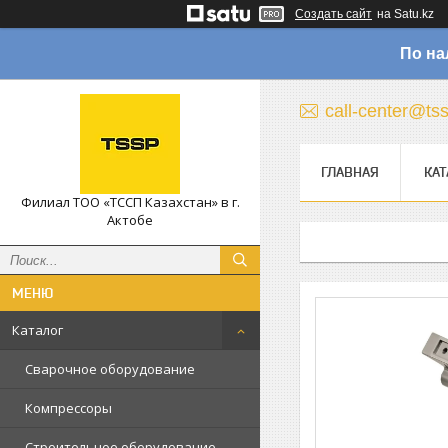
Создать сайт
на Satu.kz
По на
call-center@ts
ГЛАВНАЯ
КАТ
Филиал ТОО «ТССП Казахстан» в г.
Актобе
Каталог
Сварочное оборудование
Компрессоры
Строительное оборудование