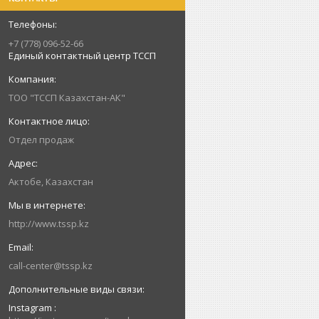
+7 (778) 096-52-66
Единый контактный центр ТССП
ТОО "ТССП Казахстан-АК"
Отдел продаж
Актобе, Казахстан
http://www.tssp.kz
call-center@tssp.kz
Instagram