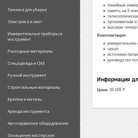
линейные изме
Техника для уборки
память на 5 из
телескопическа
Электрика и свет
эргономичная и
высокая точнос
Измерительные приборы и
Комплектация
:
инструмент
измерительное 
чехол
Расходные материалы
источники пита
руководство по
Спецодежда и СИЗ
Ручной инструмент
Информация дл
Строительные материалы
Цена:
33 005 ₸
Крепеж и метизы
Аренда инструмента
Автосервисное оборудование
Оснащение мастерских