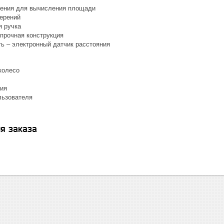
рения для вычисления площади
мерений
я ручка
 прочная конструкция
ть – электронный датчик расстояния
колесо
ния
льзователя
я заказа