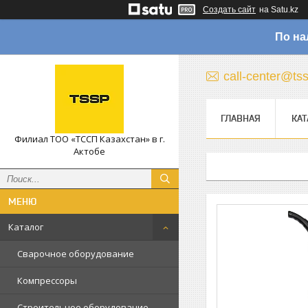
Создать сайт
на Satu.kz
По на
call-center@ts
ГЛАВНАЯ
КАТ
Филиал ТОО «ТССП Казахстан» в г.
Актобе
Каталог
Сварочное оборудование
Компрессоры
Строительное оборудование