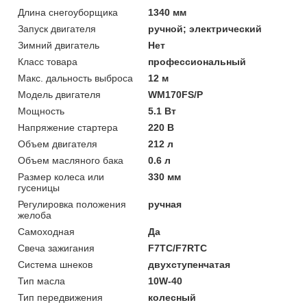
Длина снегоуборщика
1340 мм
Запуск двигателя
ручной; электрический
Зимний двигатель
Нет
Класс товара
профессиональный
Макс. дальность выброса
12 м
Модель двигателя
WM170FS/P
Мощность
5.1 Вт
Напряжение стартера
220 В
Объем двигателя
212 л
Объем масляного бака
0.6 л
Размер колеса или
330 мм
гусеницы
Регулировка положения
ручная
желоба
Самоходная
Да
Свеча зажигания
F7TC/F7RTC
Система шнеков
двухступенчатая
Тип масла
10W-40
Тип передвижения
колесный