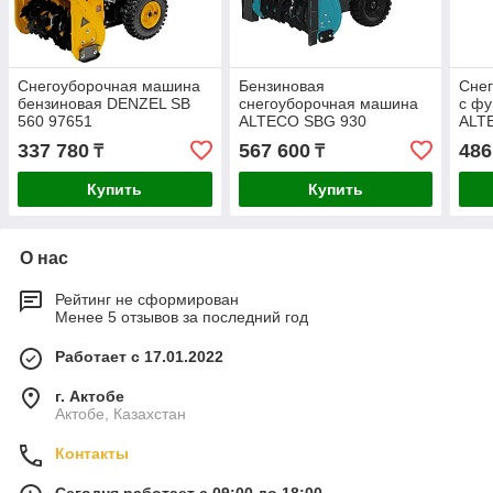
Снегоуборочная машина
Бензиновая
Сне
бензиновая DENZEL SB
снегоуборочная машина
с фу
560 97651
ALTECO SBG 930
ALT
337 780
567 600
486
₸
₸
Купить
Купить
О нас
Рейтинг не сформирован
Менее 5 отзывов за последний год
Работает с 17.01.2022
г. Актобе
Актобе, Казахстан
Контакты