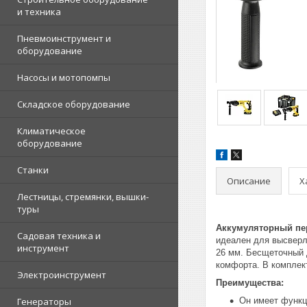
и техника
Пневмоинструмент и
оборудование
Насосы и мотопомпы
Складское оборудование
Климатическое
оборудование
Станки
Описание
Х
Лестницы, стремянки, вышки-
туры
Аккумуляторный пе
Садовая техника и
идеален для высверли
инструмент
26 мм. Бесщеточный 
комфорта. В комплект
Электроинструмент
Преимущества:
Генераторы
Он имеет функц