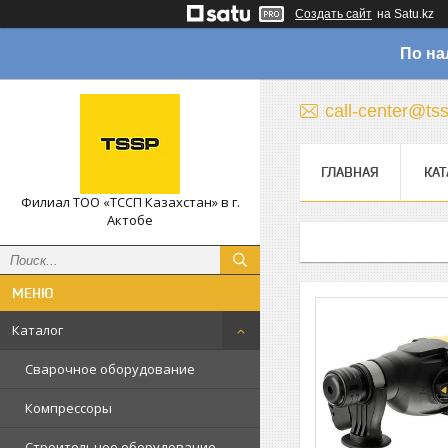
Создать сайт
на Satu.kz
По на
call-center@ts
ГЛАВНАЯ
КАТ
Филиал ТОО «ТССП Казахстан» в г.
Актобе
Каталог
Сварочное оборудование
Компрессоры
Строительное оборудование