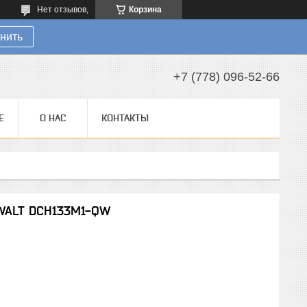
Нет отзывов,
Корзина
нить
+7 (778) 096-52-66
Е
О НАС
КОНТАКТЫ
eWALT DCH133M1-QW