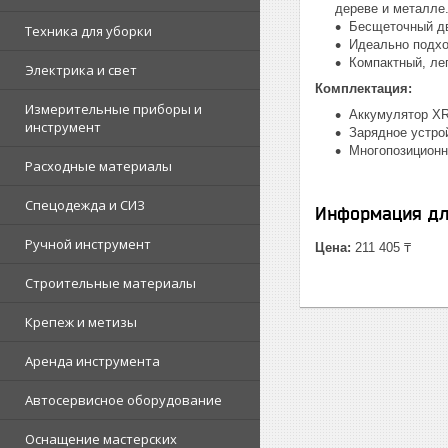
дереве и металле
Бесщеточный дв
Техника для уборки
Идеально подхо
Компактный, ле
Электрика и свет
Комплектация:
Измерительные приборы и
Аккумулятор XR 
инструмент
Зарядное устро
Многопозиционна
Расходные материалы
Спецодежда и СИЗ
Информация дл
Ручной инструмент
Цена:
211 405 ₸
Строительные материалы
Крепеж и метизы
Аренда инструмента
Автосервисное оборудование
Оснащение мастерских