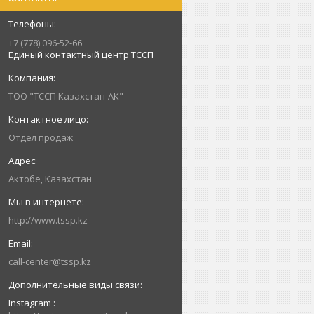
+7 (778) 096-52-66
Единый контактный центр ТССП
ТОО "ТССП Казахстан-АК"
Отдел продаж
Актобе, Казахстан
http://www.tssp.kz
call-center@tssp.kz
Instagram