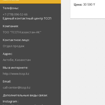
Цена:
30 590 ₸
+7 (778) 096-52-66
Единый контактный центр ТССП
ТОО "ТССП Казахстан-АК"
Отдел продаж
Актобе, Казахстан
http://www.tssp.kz
call-center@tssp.kz
Instagram