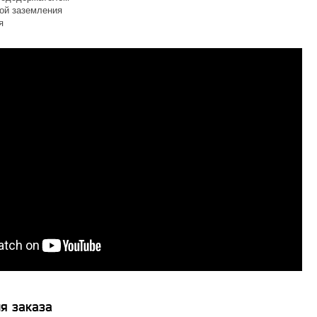
ой заземления
я
я заказа