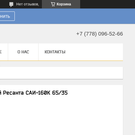
Нет отзывов,
Корзина
нить
+7 (778) 096-52-66
Е
О НАС
КОНТАКТЫ
й Ресанта САИ-160К 65/35