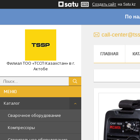
Создать сайт
на Satu.kz
По на
call-center@ts
ГЛАВНАЯ
КАТ
Филиал ТОО «ТССП Казахстан» в г.
Актобе
Каталог
Сварочное оборудование
Компрессоры
Строительное оборудование