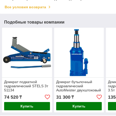
Все условия возврата
Подобные товары компании
Домкрат подкатной
Домкрат бутылочный
Домк
гидравлический STELS 3т
гидравлический
гидр
51134
AutoMeister двухштоковый
3.5т
10т T1002S1
74 520
31 300
135
₸
₸
Купить
Купить