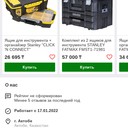
Ящик для инструмента +
Комплект из 2 ящиков для
Ящик
органайзер Stanley "CLICK
инструмента STANLEY
орга
'N CONNECT"
FATMAX FMST1-71981
FAT
506х313х246мм STST1-
26 695
57 000
34 
₸
₸
71962
Купить
Купить
О нас
Рейтинг не сформирован
Менее 5 отзывов за последний год
Работает с 17.01.2022
г. Актобе
Актобе, Казахстан