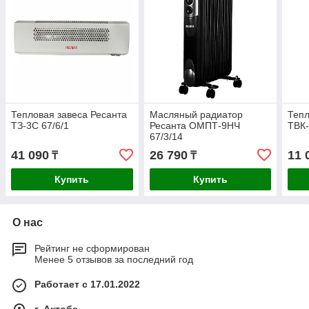
Тепловая завеса Ресанта
Масляный радиатор
Тепл
ТЗ-3С 67/6/1
Ресанта ОМПТ-9НЧ
ТВК-
67/3/14
41 090
26 790
11 
₸
₸
Купить
Купить
О нас
Рейтинг не сформирован
Менее 5 отзывов за последний год
Работает с 17.01.2022