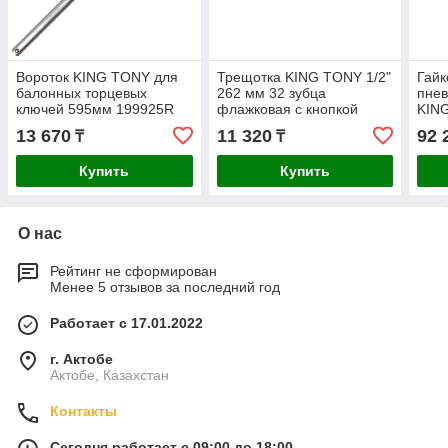
Вороток KING TONY для
Трещотка KING TONY 1/2"
Гайк
балонных торцевых
262 мм 32 зубца
пнев
ключей 595мм 199925R
флажковая с кнопкой
KIN
4771-10GR
1/2"
13 670
11 320
92 
₸
₸
Купить
Купить
О нас
Рейтинг не сформирован
Менее 5 отзывов за последний год
Работает с 17.01.2022
г. Актобе
Актобе, Казахстан
Контакты
Сегодня работает с 09:00 до 18:00