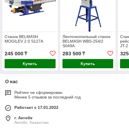
Станок BELMASH
Ленточнопильный станок
Стан
MOGILEV 2.0 S127A
BELMASH WBS-254/2
рей
S049A
JT-2
245 000
283 500
325
₸
₸
Купить
Купить
О нас
Рейтинг не сформирован
Менее 5 отзывов за последний год
Работает с 17.01.2022
г. Актобе
Актобе, Казахстан