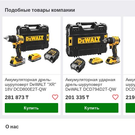
Подобные товары компании
Аккумуляторная дрель-
Аккумуляторная ударная
Акку
шуруповерт DeWALT "XR"
дрель-шуруповерт
шур
18V DCD800E2T-QW
DeWALT DCD794D2T-QW
DCD
281 873
201 335
219
₸
₸
Купить
Купить
О нас