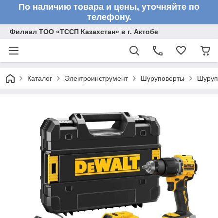
По наличию товара и цены, уточняйте по
телефону.
Филиал ТОО «ТССП Казахстан» в г. Актобе
Каталог
Электроинструмент
Шуруповерты
Шуруп