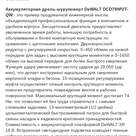
Аккумуляторная дрель-шуруповерт DeWALT DCD799P2T-
QW
- это пример продуманной инженерной мысли,
объединяющей профессиональные функции в компактном и
удобном корпусе. Бесщеточный двигатель предоставляет
увеличенное время работы, меньшую потребность в
обслуживании и более компактную конструкцию по
сравнению с щеточными аналогами. Двухскоростной
редуктор с регулируемой скоростью: 0–450 об/мин на низкой
передаче для задач с высоким крутящим моментом и 0–1650
об/мин на высокой передаче для более быстрого сверления.
Функция удара увеличивает частоту ударов до 28 050 (уд/
мин), что делает инструмент идеальным для сверления
кирпичной кладки и бетона. 15-позиционная регулируемая
муфта осуществляет точный контроль крутящего момента,
помогая предотвратить повреждение винтов и рабочих
поверхностей. Максимальный крутящий момент достигает 74
Нм, что позволяет ей без труда справляться с самыми
сложными задачами. 13-миллиметровый (1/2 дюйма)
цельнометаллический быстрозажимной патрон для быстрой
смены насадок и надежного крепления принадлежностей.
Совместимость с аккумуляторной платформой DeWALT XR
18 В. Встроенная светодиодная подсветка освещает темные
рабочие поверхности, а крючок для ремня и магнитный лоток