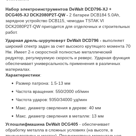
Набор электроинструментов DeWalt DCD796-XJ +
DCG405-XJ DCK2080P2T-QW -
2 батареи DCB184 5.0Ah,
зарядное устройство DCB115, чемодан TSTAK VI
DCK2080P2T-QW пригодится для отделочных и строительных
работ.
Ударная дрель-шуруповерт DeWalt DCD796 -
выполняет
широкий спектр задач за счет высокого крутящего момента 70
Нм. Имеет 2-х скоростной полностью металлический
редуктор, регулируемую скорость и реверс. Ударная функция
обеспечивает универсальность применения в различных
материалах.
Характеристики
:
Размер патрона: 1.5-13 мм
Частота вращения: 550/2000 об/мин
Частота ударов: 9350/34000 уд/мин
Макс. диаметр сверления в дереве: 40 мм
Макс. диаметр сверления в металле: 13 мм
Углошлифмашина DeWalt DCG405
- обеспечивает
обработку металла в сложных условиях (на высоте, в
труднодоступных местах). Предусмотрена моментальная