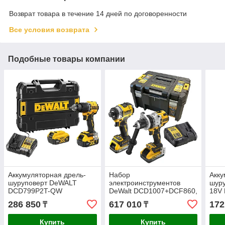
Возврат товара в течение 14 дней по договоренности
Все условия возврата
Подобные товары компании
Аккумуляторная дрель-
Набор
Акку
шуруповерт DeWALT
электроинструментов
шур
DCD799P2T-QW
DeWalt DCD1007+DCF860,
18V
DCK2200H2T-QW
286 850
617 010
172
₸
₸
Купить
Купить