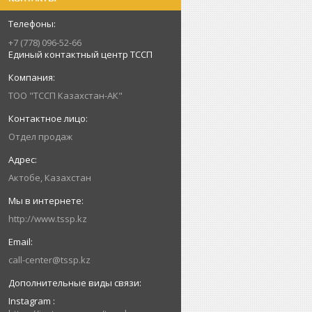
+7 (778) 096-52-66
Единый контактный центр ТССП
ТОО "ТССП Казахстан-АК"
Отдел продаж
Актобе, Казахстан
http://www.tssp.kz
call-center@tssp.kz
Instagram