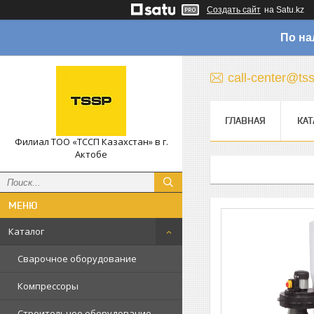
Создать сайт
на Satu.kz
По на
call-center@ts
ГЛАВНАЯ
КАТ
Филиал ТОО «ТССП Казахстан» в г.
Актобе
Каталог
Сварочное оборудование
Компрессоры
Строительное оборудование