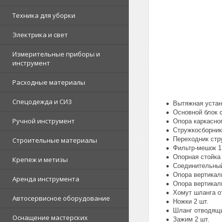
Техника для уборки
Электрика и свет
Измерительные приборы и
инструмент
Расходные материалы
Спецодежда и СИЗ
Вытяжная устан
Основной блок с
Ручной инструмент
Опора каркасног
Стружкосборник
Переходник стр
Строительные материалы
Фильтр-мешок 1
Опорная стойка
Крепеж и метизы
Соединительный
Опора вертикаль
Аренда инструмента
Опора вертикаль
Хомут шланга о
Автосервисное оборудование
Ножки 2 шт.
Шланг отводящи
Оснащение мастерских
Зажим 2 шт.