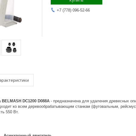
Купить
+7 (778) 096-52-66
арактеристики
а BELMASH DC1200 D088A
- предназначена для удаления древесных оп
дходит ко всем деревообрабатывающим станкам (фуговальным, рейсмус
ть 550 Вт.
Асинхронный двигатель