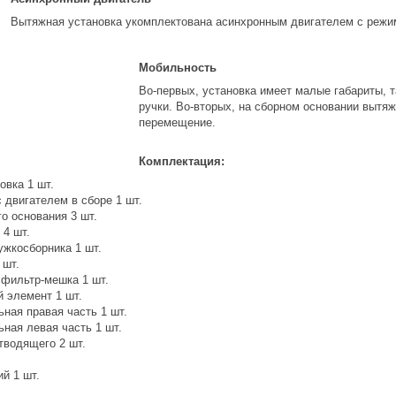
Вытяжная установка укомплектована асинхронным двигателем с режи
Мобильность
Во-первых, установка имеет малые габариты, 
ручки. Во-вторых, на сборном основании вытя
перемещение.
Комплектация:
овка 1 шт.
 двигателем в сборе 1 шт.
о основания 3 шт.
 4 шт.
ужкосборника 1 шт.
 шт.
 фильтр-мешка 1 шт.
 элемент 1 шт.
ная правая часть 1 шт.
ная левая часть 1 шт.
тводящего 2 шт.
й 1 шт.