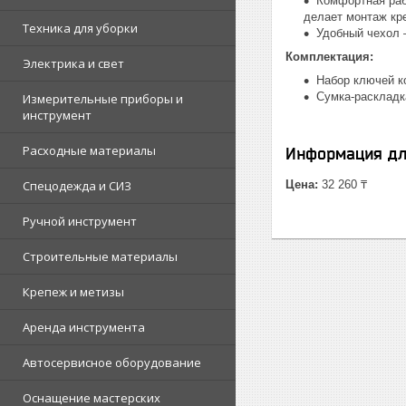
Комфортная раб
делает монтаж кр
Техника для уборки
Удобный чехол 
Комплектация:
Электрика и свет
Набор ключей к
Сумка-раскладк
Измерительные приборы и
инструмент
Расходные материалы
Информация дл
Спецодежда и СИЗ
Цена:
32 260 ₸
Ручной инструмент
Строительные материалы
Крепеж и метизы
Аренда инструмента
Автосервисное оборудование
Оснащение мастерских