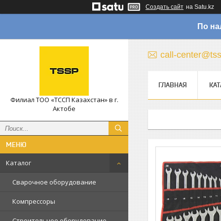
Создать сайт
на Satu.kz
По на
call-center@ts
ГЛАВНАЯ
КАТ
Филиал ТОО «ТССП Казахстан» в г.
Актобе
Каталог
Сварочное оборудование
Компрессоры
Строительное оборудование