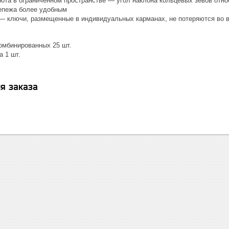
ота в ограниченном пространстве — угол наклона кольцевых зевов относ
епежа более удобным
— ключи, размещенные в индивидуальных карманах, не потеряются во в
омбинированных 25 шт.
а 1 шт.
я заказа