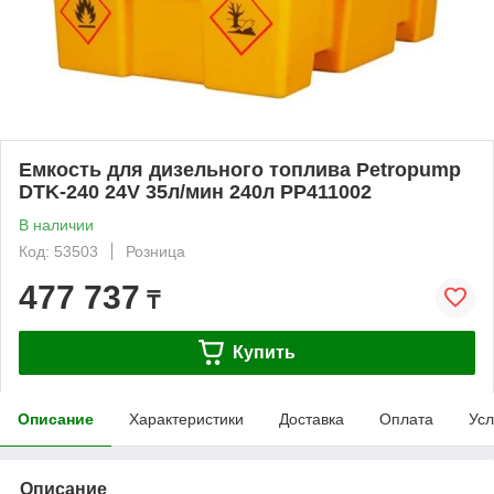
Емкость для дизельного топлива Petropump
DTK-240 24V 35л/мин 240л PP411002
В наличии
Код: 53503
Розница
477 737
₸
Купить
Описание
Характеристики
Доставка
Оплата
Усл
Описание