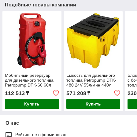
Подобные товары компании
Мобильный резервуар
Емкость для дизельного
Блок
для дизельного топлива
топлива Petropump DTK-
с бо
Petropump DTK-60 60л
480 24V 55л/мин 440л
топл
PP411005
PP411004
30л
112 513
571 208
230
₸
₸
Купить
Купить
О нас
Рейтинг не сформирован