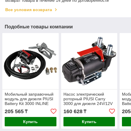
Возврат товара в течение 14 дней по договоренности
Все условия возврата
Подобные товары компании
Мобильный заправочный
Насос электрический
Моб
модуль для дизеля PIUSI
роторный PIUSI Carry
моду
Battery Kit 3000 INLINE
3000 для дизеля 24V/12V
Batt
12V + мех. пистолет 50л/
50/30л/мин F0022400C
пист
205 565
160 628
205
₸
₸
мин F00225410
F00
Купить
Купить