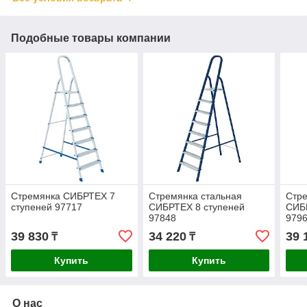
Подобные товары компании
Стремянка СИБРТЕХ 7
Стремянка стальная
Стре
ступеней 97717
СИБРТЕХ 8 ступеней
СИБ
97848
979
39 830
34 220
39 
₸
₸
Купить
Купить
О нас