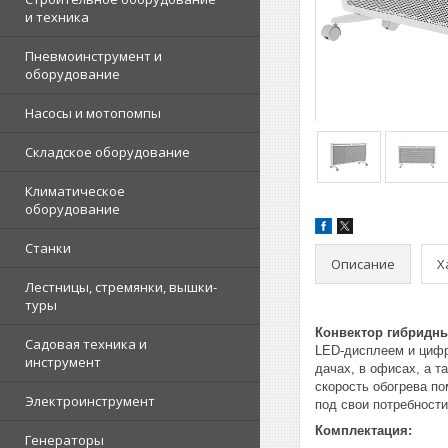
и техника
Пневмоинструмент и
оборудование
Насосы и мотопомпы
Складское оборудование
Климатическое
оборудование
Станки
Описание
Х
Лестницы, стремянки, вышки-
туры
Конвектор гибридны
Садовая техника и
LED-дисплеем и цифр
инструмент
дачах, в офисах, а 
скорость обогрева п
Электроинструмент
под свои потребности
Комплектация:
Генераторы