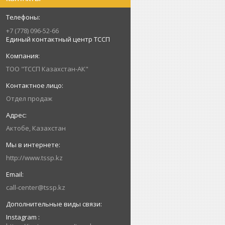
+7 (778) 096-52-66
Единый контактный центр ТССП
ТОО "ТССП Казахстан-АК"
Отдел продаж
Актобе, Казахстан
http://www.tssp.kz
call-center@tssp.kz
Instagram