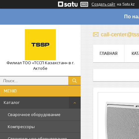
Создать сайт
на Satu.kz
По на
call-center@ts
ГЛАВНАЯ
КАТ
Филиал ТОО «ТССП Казахстан» в г.
Актобе
Каталог
Сварочное оборудование
Компрессоры
Строительное оборудование