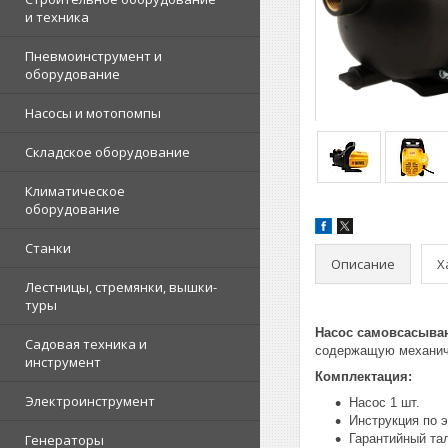
и техника
Пневмоинструмент и
оборудование
Насосы и мотопомпы
Складское оборудование
Климатическое
оборудование
Станки
Описание
Х
Лестницы, стремянки, вышки-
туры
Насос самовсасыва
Садовая техника и
содержащую механиче
инструмент
Комплектация:
Электроинструмент
Насос 1 шт.
Инструкция по э
Генераторы
Гарантийный тал