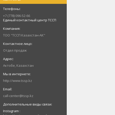
+7 (778) 096-52-66
Единый контактный центр ТССП
ТОО "ТССП Казахстан-АК"
Отдел продаж
Актобе, Казахстан
http://www.tssp.kz
call-center@tssp.kz
Instagram