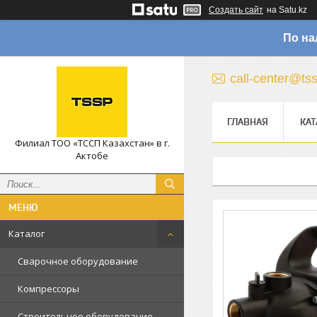
Создать сайт
на Satu.kz
По на
call-center@ts
ГЛАВНАЯ
КАТ
Филиал ТОО «ТССП Казахстан» в г.
Актобе
Каталог
Сварочное оборудование
Компрессоры
Строительное оборудование