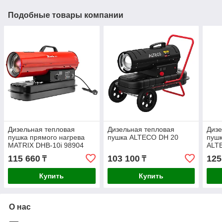
Подобные товары компании
Дизельная тепловая
Дизельная тепловая
Дизе
пушка прямого нагрева
пушка ALTECO DH 20
пушк
MATRIX DHB-10i 98904
ALT
115 660
103 100
125
₸
₸
Купить
Купить
О нас