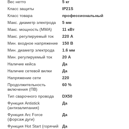
Вес нетто
5 кг
Класс защиты
IP21S
Класс товара
профессиональный
Макс. диаметр электрода
5 мм
Макс. мощность (MMA)
11 кВт
Макс. регулируемый ток
220 А
Мин. входное напряжение
150 В
Мин. диаметр электрода
1.6 мм
Мин. регулируемый ток
20 А
Наличие кейса
Да
Наличие сетевой вилки
Да
Напряжение сети
220
Продолжительность
60 %
включения (ПВ)
Тип сварочного провода
DX50
Функция Antistick
Да
(антизалипания)
Функция Arc Force
Да
(форсаж дуги)
Функция Hot Start (горячий
Да