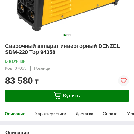
Сварочный аппарат инверторный DENZEL
SDM-220 Top 94358
В наличии
Код: 87059
Розница
83 580
₸
Купить
Описание
Характеристики
Доставка
Оплата
Усл
Описание