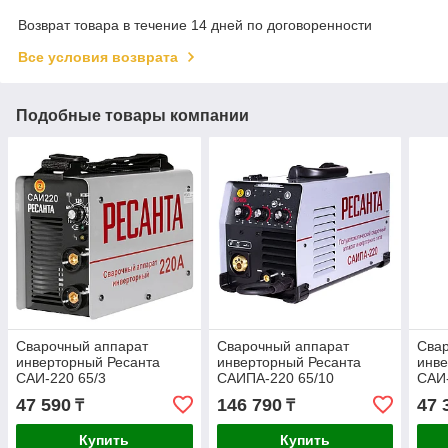
Возврат товара в течение 14 дней по договоренности
Все условия возврата
Подобные товары компании
Сварочный аппарат
Сварочный аппарат
Сва
инверторный Ресанта
инверторный Ресанта
инве
САИ-220 65/3
САИПА-220 65/10
САИ-
47 590
146 790
47 
₸
₸
Купить
Купить