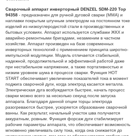
Сварочный аппарат инверторный DENZEL SDM-220 Top
94358
- предназначен для ручной дуговой сварки (MMA) и
наплавки покрытым штучным электродом на постоянном токе
изделий из низкоуглеродистой стали в производственных и
бытовых условиях. Аппарат используется службами ЖКХ и
аварийно-ремонтными бригадами, незаменим в частном
хозяйстве. Аппарат произведен на базе современных
инверторных технологий с применением принципа широтно-
импульсной модуляции. Модель отличается стабильной,
надежной, продолжительной и эффективной работой даже
при нестабильном напряжении, а также портативностью и
низким уровнем шума в процессе сварки. Функция HOT
START обеспечивает увеличение показателей тока в момент
поджига сварочной дуги, когда электрод касается металла.
Электрическая дуга возбуждается быстрее, начать процесс
сварки можно всего за несколько секунд после запуска
аппарата. Благодаря данной опции торцы электрода
разогреваются быстрее, ускоряется образование сварочной
ванны. Как результат, начальный участок шва получается
аккуратным, ровным. Функция форсаж дуги стабилизирует
рабочие параметры аппарата, что обеспечивает возможность
мгновенно увеличивать силу тока, когда она снижается до
критического уровня, тем самым обеспечивается стабильная