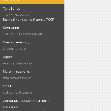
+7 (778) 096-52-66
Единый контактный центр ТССП
ТОО "ТССП Казахстан-АК"
Отдел продаж
Актобе, Казахстан
http://www.tssp.kz
call-center@tssp.kz
Instagram