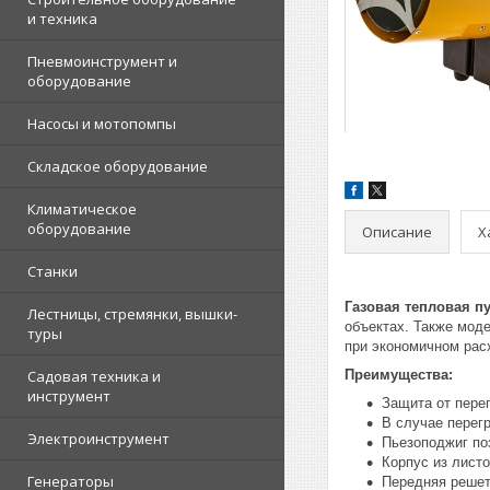
и техника
Пневмоинструмент и
оборудование
Насосы и мотопомпы
Складское оборудование
Климатическое
оборудование
Описание
Х
Станки
Газовая тепловая п
Лестницы, стремянки, вышки-
объектах. Также мод
туры
при экономичном расх
Садовая техника и
Преимущества:
инструмент
Защита от пере
В случае перег
Электроинструмент
Пьезоподжиг по
Корпус из листо
Генераторы
Передняя решет