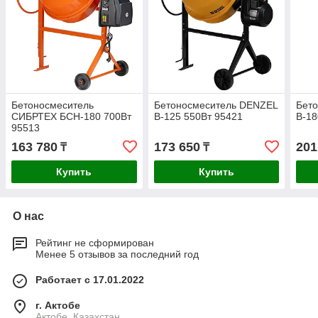
Бетоносмеситель
Бетоносмеситель DENZEL
Бето
СИБРТЕХ БСН-180 700Вт
B-125 550Вт 95421
B-18
95513
163 780
173 650
201
₸
₸
Купить
Купить
О нас
Рейтинг не сформирован
Менее 5 отзывов за последний год
Работает с 17.01.2022
г. Актобе
Актобе, Казахстан