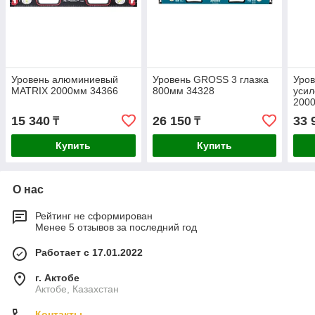
Уровень алюминиевый
Уровень GROSS 3 глазка
Уро
MATRIX 2000мм 34366
800мм 34328
уси
200
15 340
26 150
33 
₸
₸
Купить
Купить
О нас
Рейтинг не сформирован
Менее 5 отзывов за последний год
Работает с 17.01.2022
г. Актобе
Актобе, Казахстан
Контакты