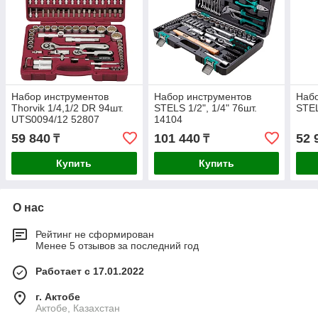
Набор инструментов
Набор инструментов
Набо
Thorvik 1/4,1/2 DR 94шт.
STELS 1/2", 1/4" 76шт.
STEL
UTS0094/12 52807
14104
59 840
101 440
52 
₸
₸
Купить
Купить
О нас
Рейтинг не сформирован
Менее 5 отзывов за последний год
Работает с 17.01.2022
г. Актобе
Актобе, Казахстан