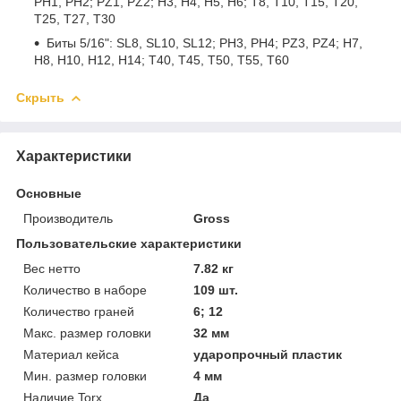
PH1, PH2; PZ1, PZ2; H3, H4, H5, H6; Т8, Т10, Т15, Т20,
Т25, Т27, Т30
Биты 5/16": SL8, SL10, SL12; PH3, PH4; PZ3, PZ4; H7,
H8, H10, H12, Н14; T40, Т45, Т50, Т55, Т60
Скрыть
Характеристики
Основные
Производитель
Gross
Пользовательские характеристики
Вес нетто
7.82 кг
Количество в наборе
109 шт.
Количество граней
6; 12
Макс. размер головки
32 мм
Материал кейса
ударопрочный пластик
Мин. размер головки
4 мм
Наличие Torx
Да