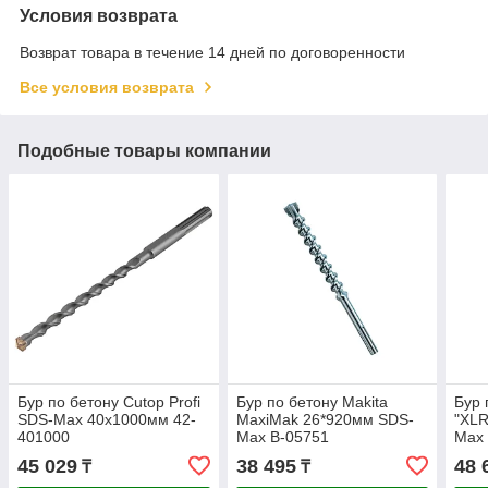
Условия возврата
Возврат товара в течение 14 дней по договоренности
Все условия возврата
Подобные товары компании
Бур по бетону Cutop Profi
Бур по бетону Makita
Бур 
SDS-Max 40х1000мм 42-
MaxiMak 26*920мм SDS-
"XLR
401000
Max B-05751
Max
45 029
38 495
48 
₸
₸