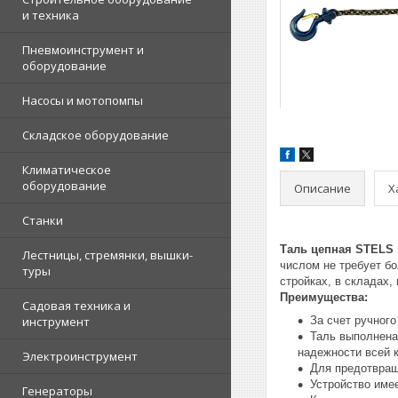
и техника
Пневмоинструмент и
оборудование
Насосы и мотопомпы
Складское оборудование
Климатическое
оборудование
Описание
Х
Станки
Таль цепная STELS 
Лестницы, стремянки, вышки-
числом не требует бо
туры
стройках, в складах, 
Преимущества:
Садовая техника и
инструмент
За счет ручного
Таль выполнена 
надежности всей 
Электроинструмент
Для предотвращ
Устройство име
Генераторы