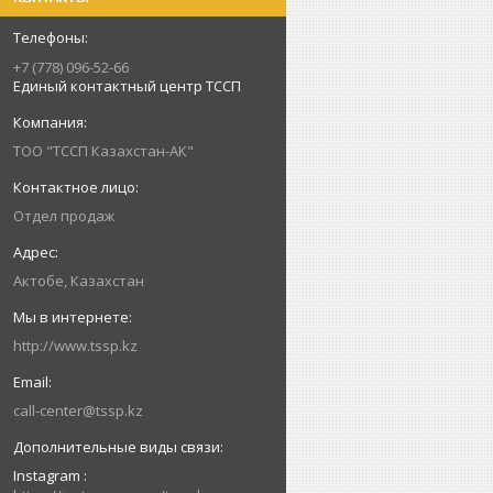
+7 (778) 096-52-66
Единый контактный центр ТССП
ТОО "ТССП Казахстан-АК"
Отдел продаж
Актобе, Казахстан
http://www.tssp.kz
call-center@tssp.kz
Instagram