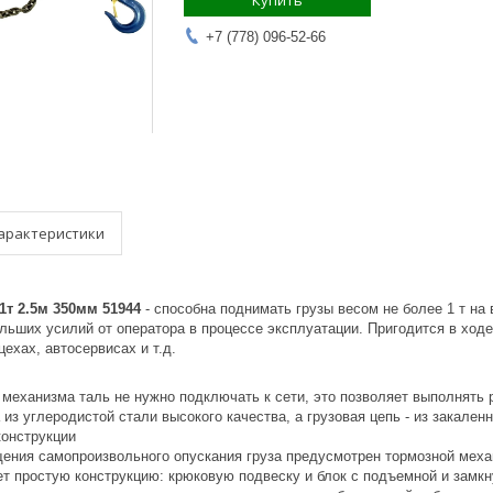
Купить
+7 (778) 096-52-66
арактеристики
1т 2.5м 350мм 51944
- способна поднимать грузы весом не более 1 т на
льших усилий от оператора в процессе эксплуатации. Пригодится в ходе
цехах, автосервисах и т.д.
 механизма таль не нужно подключать к сети, это позволяет выполнять 
из углеродистой стали высокого качества, а грузовая цепь - из закален
конструкции
ения самопроизвольного опускания груза предусмотрен тормозной мех
ет простую конструкцию: крюковую подвеску и блок с подъемной и зам