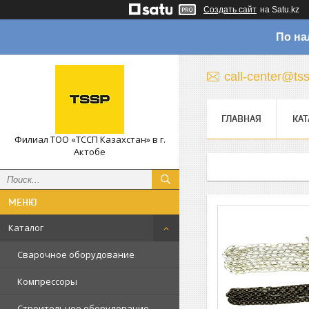
Создать сайт
на Satu.kz
По на
call-center@ts
ГЛАВНАЯ
КАТ
Филиал ТОО «ТССП Казахстан» в г.
Актобе
Каталог
Сварочное оборудование
Компрессоры
Строительное оборудование