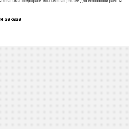
 коваными предохранительными защелками для безопасной работы
я заказа