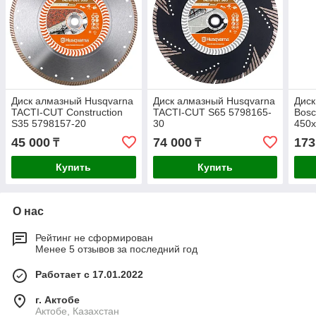
Диск алмазный Husqvarna
Диск алмазный Husqvarna
Диск
TACTI-CUT Construction
TACTI-CUT S65 5798165-
Bosc
S35 5798157-20
30
450
45 000
74 000
173
₸
₸
Купить
Купить
О нас
Рейтинг не сформирован
Менее 5 отзывов за последний год
Работает с 17.01.2022
г. Актобе
Актобе, Казахстан