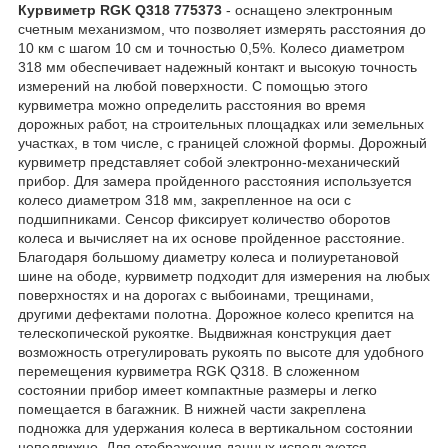
Курвиметр RGK Q318 775373
- оснащено электронным
счетным механизмом, что позволяет измерять расстояния до
10 км с шагом 10 см и точностью 0,5%. Колесо диаметром
318 мм обеспечивает надежный контакт и высокую точность
измерений на любой поверхности. С помощью этого
курвиметра можно определить расстояния во время
дорожных работ, на строительных площадках или земельных
участках, в том числе, с границей сложной формы. Дорожный
курвиметр представляет собой электронно-механический
прибор. Для замера пройденного расстояния используется
колесо диаметром 318 мм, закрепленное на оси с
подшипниками. Сенсор фиксирует количество оборотов
колеса и вычисляет на их основе пройденное расстояние.
Благодаря большому диаметру колеса и полиуретановой
шине на ободе, курвиметр подходит для измерения на любых
поверхностях и на дорогах с выбоинами, трещинами,
другими дефектами полотна. Дорожное колесо крепится на
телескопической рукоятке. Выдвижная конструкция дает
возможность отрегулировать рукоять по высоте для удобного
перемещения курвиметра RGK Q318. В сложенном
состоянии прибор имеет компактные размеры и легко
помещается в багажник. В нижней части закреплена
подножка для удержания колеса в вертикальном состоянии
неподвижно. Для отображения данных используется