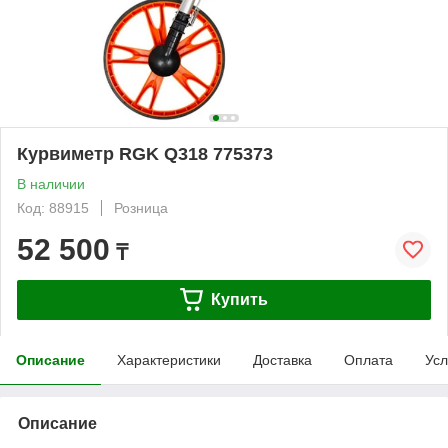
Курвиметр RGK Q318 775373
В наличии
Код: 88915
Розница
52 500
₸
Купить
Описание
Характеристики
Доставка
Оплата
Усл
Описание