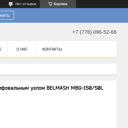
Нет отзывов,
Корзина
нить
+7 (778) 096-52-66
Е
О НАС
КОНТАКТЫ
лифовальным узлом BELMASH MBG-150/50L