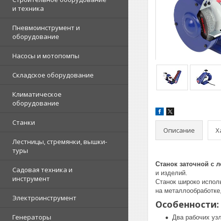
и техника
Пневмоинструмент и
оборудование
Насосы и мотопомпы
Складское оборудование
Климатическое
оборудование
Станки
Описание
Х
Лестницы, стремянки, вышки-
туры
Станок заточной с
Садовая техника и
и изделий.
инструмент
Станок широко испол
на металлообработке
Электроинструмент
Особенности:
Генераторы
Два рабочих уз