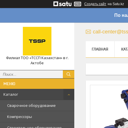
Создать сайт
на Satu.kz
По на
call-center@ts
ГЛАВНАЯ
КАТ
Филиал ТОО «ТССП Казахстан» в г.
Актобе
Каталог
Сварочное оборудование
Компрессоры
Строительное оборудование