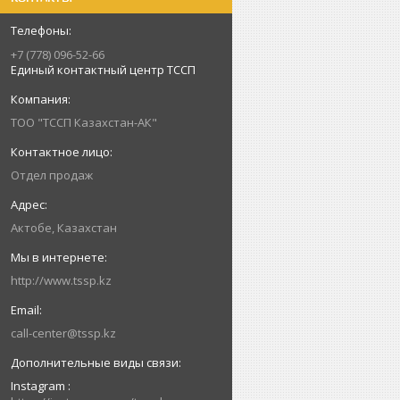
+7 (778) 096-52-66
Единый контактный центр ТССП
ТОО "ТССП Казахстан-АК"
Отдел продаж
Актобе, Казахстан
http://www.tssp.kz
call-center@tssp.kz
Instagram