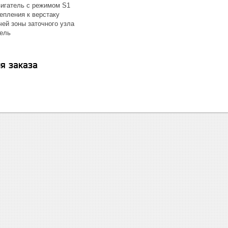
игатель с режимом S1
епления к верстаку
чей зоны заточного узла
ель
я заказа