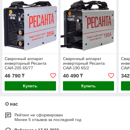
Сварочный аппарат
Сварочный аппарат
Сва
инверторный Ресанта
инверторный Ресанта
инве
САИ-205 65/77
САИ-190 65/2
САИ
46 790
40 490
342
₸
₸
Купить
Купить
О нас
Рейтинг не сформирован
Менее 5 отзывов за последний год