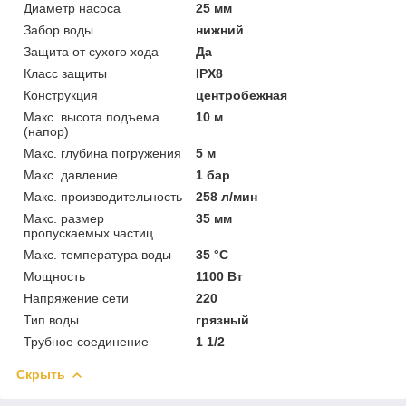
Диаметр насоса
25 мм
Забор воды
нижний
Защита от сухого хода
Да
Класс защиты
IPX8
Конструкция
центробежная
Макс. высота подъема
10 м
(напор)
Макс. глубина погружения
5 м
Макс. давление
1 бар
Макс. производительность
258 л/мин
Макс. размер
35 мм
пропускаемых частиц
Макс. температура воды
35 °C
Мощность
1100 Вт
Напряжение сети
220
Тип воды
грязный
Трубное соединение
1 1/2
Скрыть