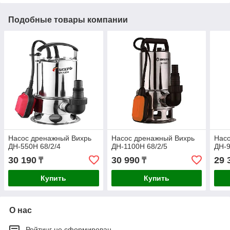
Подобные товары компании
Насос дренажный Вихрь
Насос дренажный Вихрь
Нас
ДН-550Н 68/2/4
ДН-1100Н 68/2/5
ДН-9
30 190
30 990
29 
₸
₸
Купить
Купить
О нас
Рейтинг не сформирован