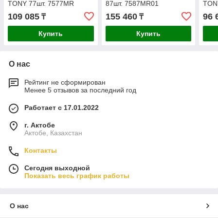
TONY 77шт. 7577MR
87шт. 7587MR01
TON
109 085
155 460
96 
₸
₸
Купить
Купить
О нас
Рейтинг не сформирован
Менее 5 отзывов за последний год
Работает с 17.01.2022
г. Актобе
Актобе, Казахстан
Контакты
Сегодня выходной
Показать весь график работы
О нас