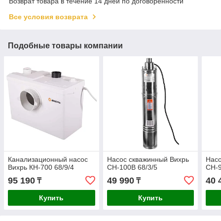
Возврат товара в течение 14 дней по договоренности
Все условия возврата
Подобные товары компании
Канализационный насос
Насос скважинный Вихрь
Насо
Вихрь КН-700 68/9/4
СН-100В 68/3/5
СН-9
95 190
49 990
40 
₸
₸
Купить
Купить