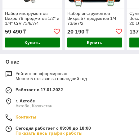
Набор инструментов
Набор инструментов
Сумк
Вихрь 76 предметов 1/2" и
Вихрь 57 предметов 1/4
Bos
1/4" CrV 73/6/7/4
73/6/7/2
20 
59 490
20 190
137
₸
₸
Купить
Купить
О нас
Рейтинг не сформирован
Менее 5 отзывов за последний год
Работает с 17.01.2022
г. Актобе
Актобе, Казахстан
Контакты
Сегодня работает с 09:00 до 18:00
Показать весь график работы