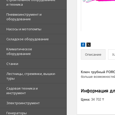
и техника
Пневмоинструмент и
оборудование
Насосы и мотопомпы
Складское оборудование
Климатическое
оборудование
Описание
Х
Станки
Ключ трубный FORC
Лестницы, стремянки, вышки-
больше возможностей
туры
Садовая техника и
Информация дл
инструмент
Цена:
34 702 ₸
Электроинструмент
Генераторы