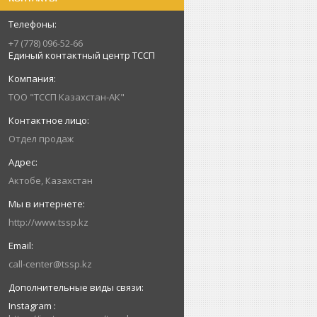
+7 (778) 096-52-66
Единый контактный центр ТССП
ТОО "ТССП Казахстан-АК"
Отдел продаж
Актобе, Казахстан
http://www.tssp.kz
call-center@tssp.kz
Instagram