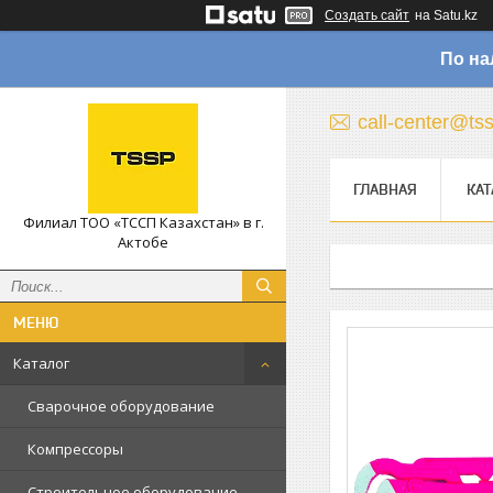
Создать сайт
на Satu.kz
По на
call-center@ts
ГЛАВНАЯ
КАТ
Филиал ТОО «ТССП Казахстан» в г.
Актобе
Каталог
Сварочное оборудование
Компрессоры
Строительное оборудование