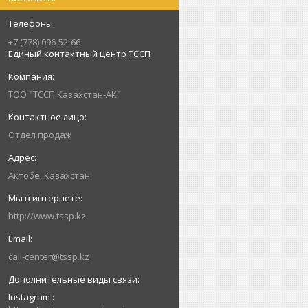
+7 (778) 096-52-66
Единый контактный центр ТССП
ТОО "ТССП Казахстан-АК"
Отдел продаж
Актобе, Казахстан
http://www.tssp.kz
call-center@tssp.kz
Instagram