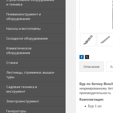
и техника
Пневмоинструмент и
оборудование
Насосы и мотопомпы
Складское оборудование
Климатическое
оборудование
Станки
Описание
Х
Лестницы, стремянки, вышки-
туры
Бур по бетону Bosch
Садовая техника и
неармированному бет
инструмент
производительность.
Комплектация:
Электроинструмент
Бур 1 шт.
Генераторы