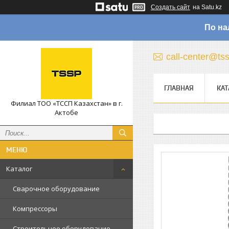
Создать сайт
на Satu.kz
По на
call-center@ts
ГЛАВНАЯ
КАТ
Филиал ТОО «ТССП Казахстан» в г.
Актобе
Каталог
Сварочное оборудование
Компрессоры
Строительное оборудование