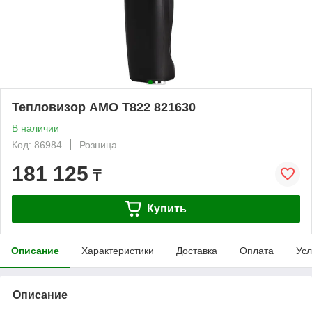
Тепловизор AMO T822 821630
В наличии
Код: 86984
Розница
181 125
₸
Купить
Описание
Характеристики
Доставка
Оплата
Усл
Описание