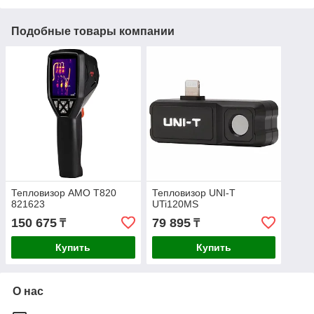
Подобные товары компании
Тепловизор AMO T820
Тепловизор UNI-T
821623
UTi120MS
150 675
79 895
₸
₸
Купить
Купить
О нас