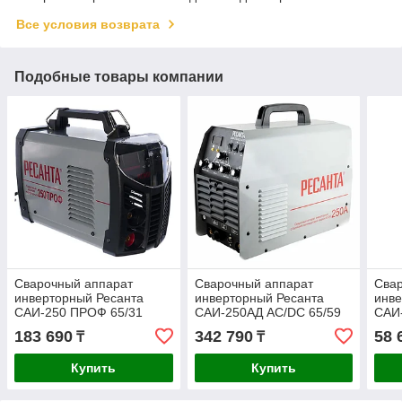
Все условия возврата
Подобные товары компании
Сварочный аппарат
Сварочный аппарат
Сва
инверторный Ресанта
инверторный Ресанта
инве
САИ-250 ПРОФ 65/31
САИ-250АД AC/DC 65/59
САИ-
183 690
342 790
58 
₸
₸
Купить
Купить