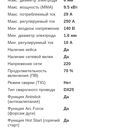
Макс. мощность (MMA)
9.5 кВт
Макс. потребляемый ток
29 А
Макс. регулируемый ток
250 А
Мин. входное напряжение
140 В
Мин. диаметр электрода
1.6 мм
Мин. регулируемый ток
10 А
Наличие кейса
Да
Наличие сетевой вилки
Да
Напряжение сети
220
Продолжительность
70 %
включения (ПВ)
Режим сварки (TIG)
Нет
Тип сварочного провода
DX25
Функция Antistick
Да
(антизалипания)
Функция Arc Force
Да
(форсаж дуги)
Функция Hot Start (горячий
Да
старт)