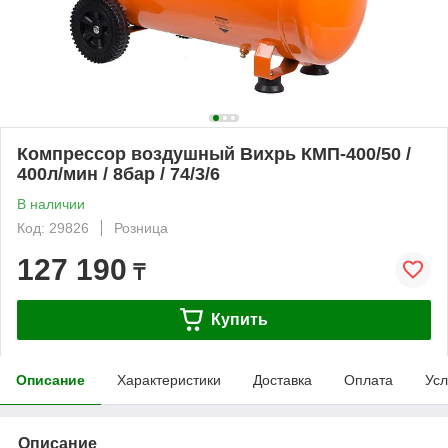
Компрессор воздушный Вихрь КМП-400/50 /
400л/мин / 8бар / 74/3/6
В наличии
Код: 29826
Розница
127 190
₸
Купить
Описание
Характеристики
Доставка
Оплата
Усл
Описание