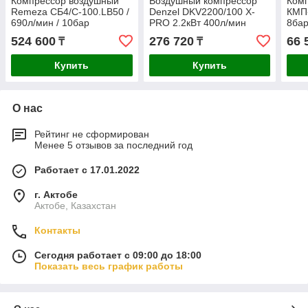
Компрессор воздушный
Воздушный компрессор
Комп
Remeza СБ4/С-100.LB50 /
Denzel DKV2200/100 Х-
КМП-
690л/мин / 10бар
PRO 2.2кВт 400л/мин
8бар
100л 58079
524 600
276 720
66 
₸
₸
Купить
Купить
О нас
Рейтинг не сформирован
Менее 5 отзывов за последний год
Работает с 17.01.2022
г. Актобе
Актобе, Казахстан
Контакты
Сегодня работает с 09:00 до 18:00
Показать весь график работы