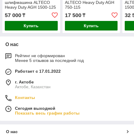
шлифмашина ALTECO
ALTECO Heavy Duty AGH
ALT
Heavy Duty AGH 1500-125
750-115
1500
ECS BL
57 000
17 500
32 
₸
₸
Купить
Купить
О нас
Рейтинг не сформирован
Менее 5 отзывов за последний год
Работает с 17.01.2022
г. Актобе
Актобе, Казахстан
Контакты
Сегодня выходной
Показать весь график работы
О нас