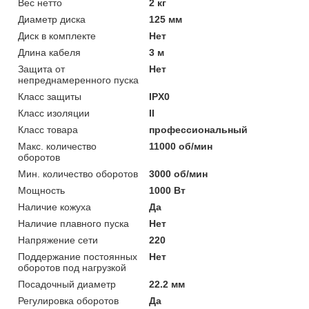
Вес нетто
2 кг
Диаметр диска
125 мм
Диск в комплекте
Нет
Длина кабеля
3 м
Защита от
Нет
непреднамеренного пуска
Класс защиты
IPX0
Класс изоляции
II
Класс товара
профессиональный
Макс. количество
11000 об/мин
оборотов
Мин. количество оборотов
3000 об/мин
Мощность
1000 Вт
Наличие кожуха
Да
Наличие плавного пуска
Нет
Напряжение сети
220
Поддержание постоянных
Нет
оборотов под нагрузкой
Посадочный диаметр
22.2 мм
Регулировка оборотов
Да