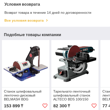
Условия возврата
Возврат товара в течение 14 дней по договоренности
Все условия возврата
Подобные товары компании
Станок шлифовальный
Тарельчато-ленточный
Ста
ленточно-дисковый
шлифовальный станок
лент
BELMASH BDG
ALTECO BDS 100/150
BEL
25/200PRO S279A
S21
153 899
82 300
77 
₸
₸