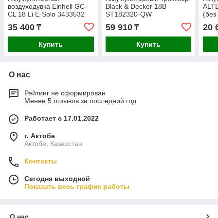
воздуходувка Einhell GC-
Black & Decker 18В
ALTE
CL 18 Li E-Solo 3433532
ST182320-QW
(без
35 400
59 910
20 
₸
₸
Купить
Купить
О нас
Рейтинг не сформирован
Менее 5 отзывов за последний год
Работает с 17.01.2022
г. Актобе
Актобе, Казахстан
Контакты
Сегодня выходной
Показать весь график работы
О нас