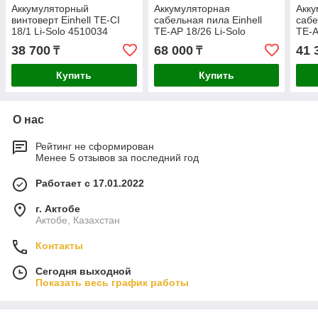
Аккумуляторный
Аккумуляторная
Акку
винтоверт Einhell TE-CI
сабельная пила Einhell
сабе
18/1 Li-Solo 4510034
TE-AP 18/26 Li-Solo
TE-A
4326290
432
38 700
68 000
41 
₸
₸
Купить
Купить
О нас
Рейтинг не сформирован
Менее 5 отзывов за последний год
Работает с 17.01.2022
г. Актобе
Актобе, Казахстан
Контакты
Сегодня выходной
Показать весь график работы