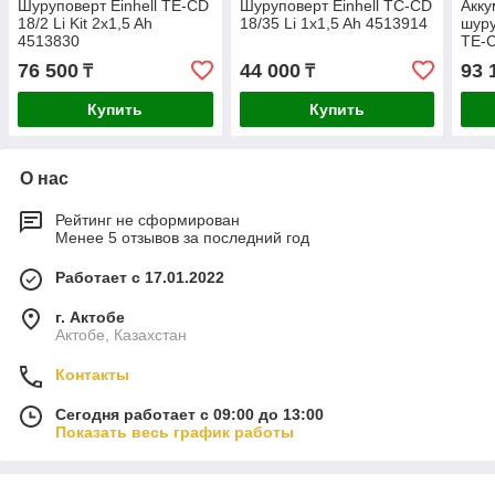
Шуруповерт Einhell TE-CD
Шуруповерт Einhell TC-CD
Акку
18/2 Li Kit 2x1,5 Ah
18/35 Li 1x1,5 Ah 4513914
шуру
4513830
TE-
76 500
44 000
93 
₸
₸
Купить
Купить
О нас
Рейтинг не сформирован
Менее 5 отзывов за последний год
Работает с 17.01.2022
г. Актобе
Актобе, Казахстан
Контакты
Сегодня работает с 09:00 до 13:00
Показать весь график работы