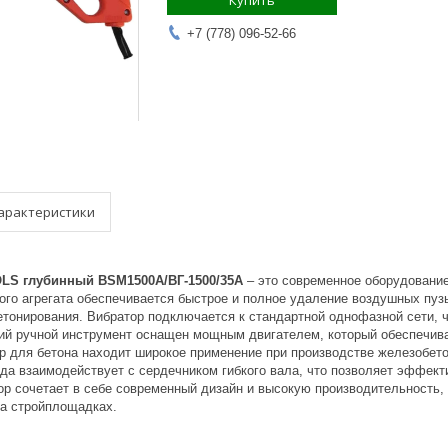
Купить
+7 (778) 096-52-66
арактеристики
LS глубинный BSM1500А/ВГ-1500/35А
– это современное оборудовани
го агрегата обеспечивается быстрое и полное удаление воздушных пузы
етонирования. Вибратор подключается к стандартной однофазной сети, 
ий ручной инструмент оснащен мощным двигателем, который обеспечива
р для бетона находит широкое применение при производстве железобето
ода взаимодействует с сердечником гибкого вала, что позволяет эффект
ор сочетает в себе современный дизайн и высокую производительность
на стройплощадках.