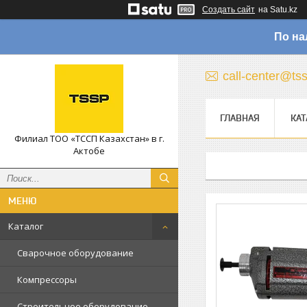
Создать сайт
на Satu.kz
По на
call-center@ts
ГЛАВНАЯ
КАТ
Филиал ТОО «ТССП Казахстан» в г.
Актобе
Каталог
Сварочное оборудование
Компрессоры
Строительное оборудование