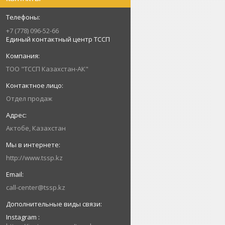
+7 (778) 096-52-66
Единый контактный центр ТССП
ТОО "ТССП Казахстан-АК"
Отдел продаж
Актобе, Казахстан
http://www.tssp.kz
call-center@tssp.kz
Instagram