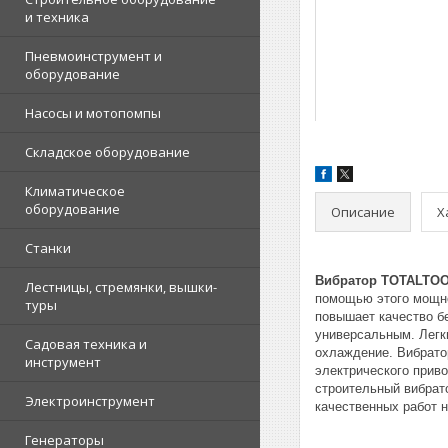
и техника
Пневмоинструмент и
оборудование
Насосы и мотопомпы
Складское оборудование
Климатическое
оборудование
Описание
Х
Станки
Вибратор TOTALTOO
Лестницы, стремянки, вышки-
помощью этого мощно
туры
повышает качество б
универсальным. Легк
Садовая техника и
охлаждение. Вибрато
инструмент
электрического прив
строительный вибрат
Электроинструмент
качественных работ 
Генераторы