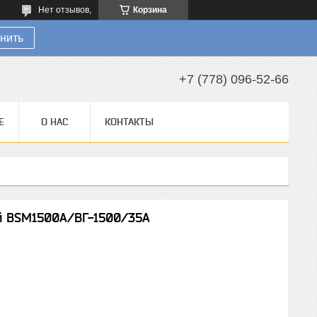
Нет отзывов,
Корзина
нить
+7 (778) 096-52-66
Е
О НАС
КОНТАКТЫ
й BSM1500А/ВГ-1500/35А