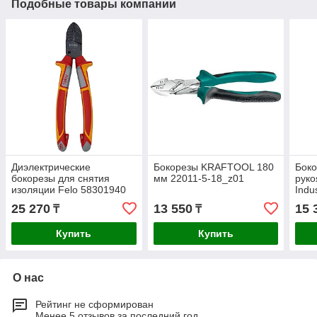
Подобные товары компании
Диэлектрические
Бокорезы KRAFTOOL 180
Боко
бокорезы для снятия
мм 22011-5-18_z01
рук
изоляции Felo 58301940
Indu
25 270
13 550
15 
₸
₸
Купить
Купить
О нас
Рейтинг не сформирован
Менее 5 отзывов за последний год